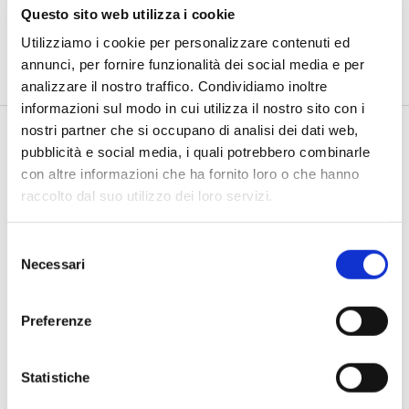
Questo sito web utilizza i cookie
Seguici su:
Utilizziamo i cookie per personalizzare contenuti ed
annunci, per fornire funzionalità dei social media e per
analizzare il nostro traffico. Condividiamo inoltre
informazioni sul modo in cui utilizza il nostro sito con i
nostri partner che si occupano di analisi dei dati web,
pubblicità e social media, i quali potrebbero combinarle
con altre informazioni che ha fornito loro o che hanno
raccolto dal suo utilizzo dei loro servizi.
Selezione
Con un numero di emergenza a disposizione h24, ogni
Necessari
del
giorno della settimana, siamo sempre pronti a intervenire
consenso
in qualsiasi tipo di situazione.
Preferenze
Statistiche