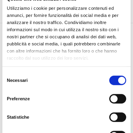
Utilizziamo i cookie per personalizzare contenuti ed
annunci, per fornire funzionalità dei social media e per
analizzare il nostro traffico. Condividiamo inoltre
informazioni sul modo in cui utilizza il nostro sito con i
nostri partner che si occupano di analisi dei dati web,
pubblicità e social media, i quali potrebbero combinarle
con altre informazioni che ha fornito loro o che hanno
raccolto dal suo utilizzo dei loro servizi.
Selezione
Con un numero di emergenza a disposizione h24, ogni
Necessari
del
giorno della settimana, siamo sempre pronti a intervenire
consenso
in qualsiasi tipo di situazione.
Preferenze
Statistiche