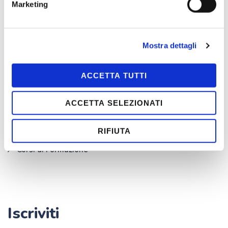
Marketing
I nostri servizi
Mostra dettagli
Ambulanza privata Roma
Infermiere a domicilio
ACCETTA TUTTI
Prelievi ematici a domicilio
ACCETTA SELEZIONATI
Check-up a domicilio
For Life per le Aziende
RIFIUTA
Corsi di Formazione
Iscriviti