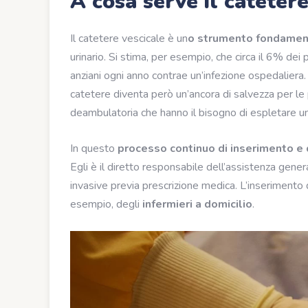
A cosa serve il catetere
Il catetere vescicale è un
o strumento fondamen
urinario. Si stima, per esempio, che circa il 6% dei 
anziani ogni anno contrae un’infezione ospedaliera. F
catetere diventa però un’ancora di salvezza per le
deambulatoria che hanno il bisogno di espletare una
In questo
processo continuo di inserimento e 
Egli è il diretto responsabile dell’assistenza gener
invasive previa prescrizione medica. L’inserimento di
esempio, degli
infermieri a domicilio
.