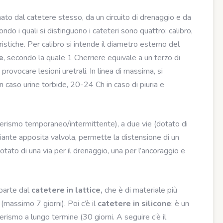
ato dal catetere stesso, da un circuito di drenaggio e da
ondo i quali si distinguono i cateteri sono quattro: calibro,
istiche. Per calibro si intende il diametro esterno del
e
, secondo la quale 1 Cherriere equivale a un terzo di
i provocare lesioni uretrali. In linea di massima, si
 caso urine torbide, 20-24 Ch in caso di piuria e
erismo temporaneo/intermittente), a due vie (dotato di
diante apposita valvola, permette la distensione di un
dotato di una via per il drenaggio, una per l’ancoraggio e
 parte dal
catetere in lattice,
che è di materiale più
(massimo 7 giorni). Poi c’è il
catetere in silicone
: è un
erismo a lungo termine (30 giorni. A seguire c’è il