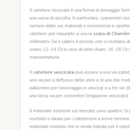
Il catetere vescicale è una forma di drenaggio form
una sacca di raccolta. In particolare, i parametri sec
numero delle vie, materiali e consistenza e caratter
catetere: per misurarlo si usa la
scala di Charrièr
millimetro. Se il calibro è piccolo, non si rischiano d
usano 12-14 Ch in caso di urine chiare, 16-18 Ch in
macroematuria.
Il
catetere vescicale
può essere a una via (catet
una via per il deflusso delle urine e di una che me
palloncino per l’ancoraggio in vescica) e a tre vie (
una terza via per consentire l’irrigazione vescicale).
Il materiale esistenti sul mercato sono quattro. Si
morbido e ideale per i cateterismi a breve termine 
materiale morbido che lo rende l’ideale per il catet